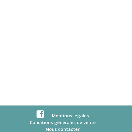
de
passe
oublié
?
Mentions légales
Conditions générales de vente
Nous contacter